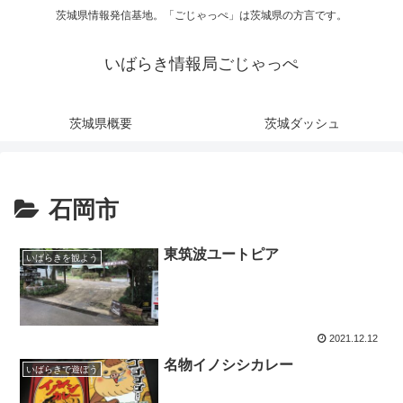
茨城県情報発信基地。「ごじゃっぺ」は茨城県の方言です。
いばらき情報局ごじゃっぺ
茨城県概要
茨城ダッシュ
石岡市
東筑波ユートピア
いばらきを観よう
2021.12.12
名物イノシシカレー
いばらきで遊ぼう