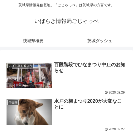
茨城県情報発信基地。「ごじゃっぺ」は茨城県の方言です。
いばらき情報局ごじゃっぺ
茨城県概要
茨城ダッシュ
百段階段でひなまつり中止のお知
いばらきを観よう
らせ
2020.02.29
水戸の梅まつり2020が大変なこ
偕楽園
とに
2020.02.27