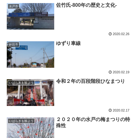
佐竹氏-800年の歴史と文化-
水戸市
2020.02.26
ゆずり車線
鉾田市
2020.02.19
令和２年の百段階段ひなまつり
いばらきを観よう
2020.02.17
２０２０年の水戸の梅まつりの特
いばらきを観よう
殊性